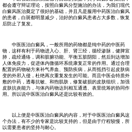
都会遵守辩证理论，按照白癜风分型施治的办法，为我们现代
白癜风医治奠定了很好的基础，并且凡是服用中药医治白癜风
的患者，白斑都明显减少，治好的白癜风患者占大多数，恢复
后防止了复发。
中医医治白癜风，一般所用的药物都是纯中药的中医药
物，这样有利于药物进入心、肝、肾三经，循经渗脉，健脾宣
肺，疏经通络，调和脏腑功能、平衡五脏阴阳，然后到达增加
人体免疫力，促进体内微循环系统康复正常的作用。通过合理
配置的药物秘方来补气养血、预防疾病，从而抵挡引起皮肤病
变的外邪入侵，杜绝再次重复发生的可能。而且中医会特质外
敷的中药，透毒抗敏、和煦肌肤，修复破损的皮肤组织，加强
皮肤抗炎能力，与体内药物达到相互通透、表里统筹的协同作
用。所以说中医医治白癜风还是比较有效的。
以上便是中医医治白癜风的内容，对于中医医治白癜风这
个办法，有不少的专家是比较支持的，但是由于疗程较慢，所
以需要患者的坚持与耐心。